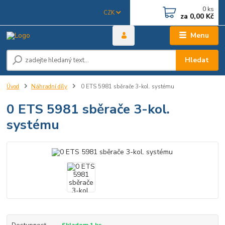
0
ks
CZK
za
0,00 Kč
Menu
Hledat
Úvod
Náhradní díly
0 ETS 5981 sběrače 3-kol. systému
0 ETS 5981 sběrače 3-kol.
systému
Dostupnost
Skladem 1 ks