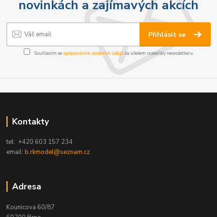
novinkách a zajímavých akcích
Přihlásit se
Souhlasím se
zpracováním osobních údajů
za účelem rozesílky newsletteru.
Kontakty
tel: +420 603 157 234
email:
b.rkmodel@seznam.cz
Adresa
Kounicova 60/87