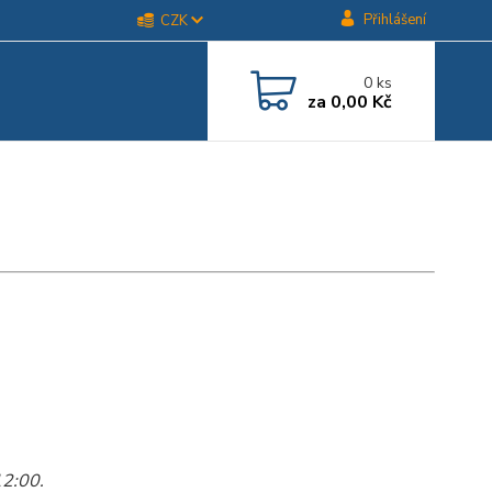
Přihlášení
CZK
0
ks
za
0,00 Kč
12:00.