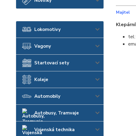
Novinky
Majitel
Klepární
Lokomotivy
tel
ema
Vagony
Startovací sety
Koleje
Automobily
Autobusy, Tramvaje
Vojenská technika