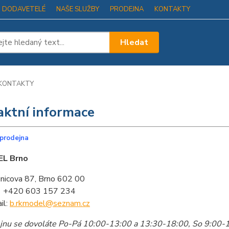
I DODAVETELÉ
NAŠE SLUŽBY
PRODEJNA
KONTAKTY
Hledat
KONTAKTY
aktní informace
prodejna
L Brno
nicova 87, Brno 602 00
: +420 603 157 234
il:
b.rkmodel@seznam.cz
jnu se dovoláte Po-Pá 10:00-13:00 a 13:30-18:00, So 9:00-