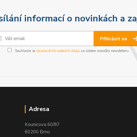
sílání informací o novinkách a z
Přihlásit se
Souhlasím se
zpracováním osobních údajů
za účelem rozesílky newsletteru.
Adresa
Kounicova 60/87
60200 Brno