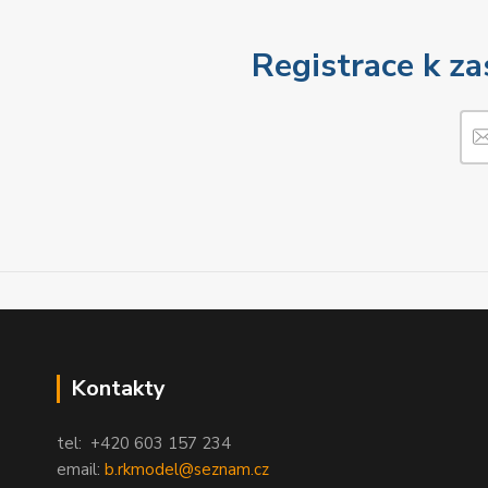
Registrace k za
Kontakty
tel: +420 603 157 234
email:
b.rkmodel@seznam.cz