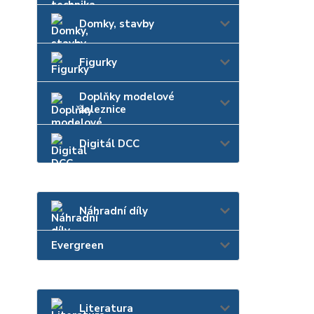
Domky, stavby
Figurky
Doplňky modelové
železnice
Digitál DCC
Náhradní díly
Evergreen
Literatura