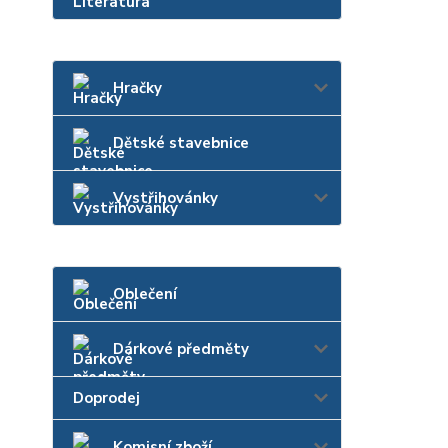
Hračky
Dětské stavebnice
Vystřihovánky
Oblečení
Dárkové předměty
Doprodej
Komisní zboží