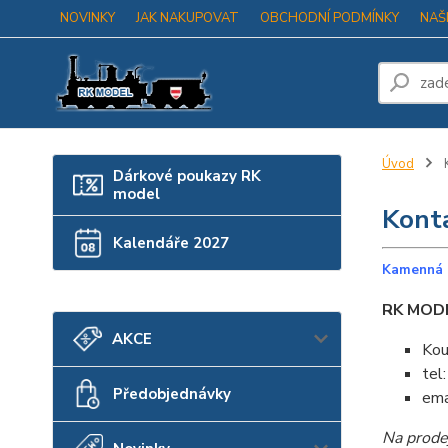
NOVINKY
JAK NAKUPOVAT
OBCHODNÍ PODMÍNKY
NAŠ
Úvod
Dárkové poukazy RK
model
Kont
Kalendáře 2027
Kamenná 
RK MODE
AKCE
Kou
tel
Předobjednávky
ema
Na prode