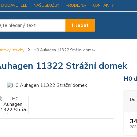
I DODAVETELÉ
NAŠE SLUŽBY
PRODEJNA
KONTAKTY
Hledat
omky, stavby
H0 Auhagen 11322 Strážní domek
uhagen 11322 Strážní domek
H0 d
Dos
34
288