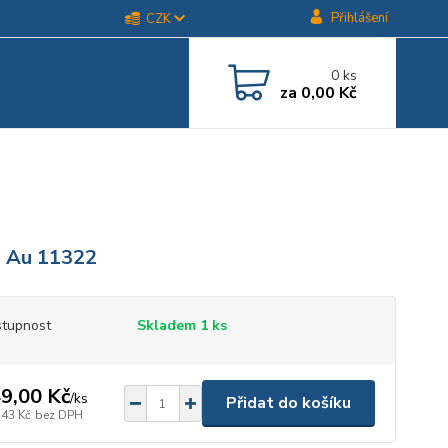
Přihlášení
CZK
0
ks
za
0,00 Kč
 Au 11322
tupnost
Skladem 1 ks
9,00 Kč
/
ks
Přidat do košíku
,43 Kč
bez DPH