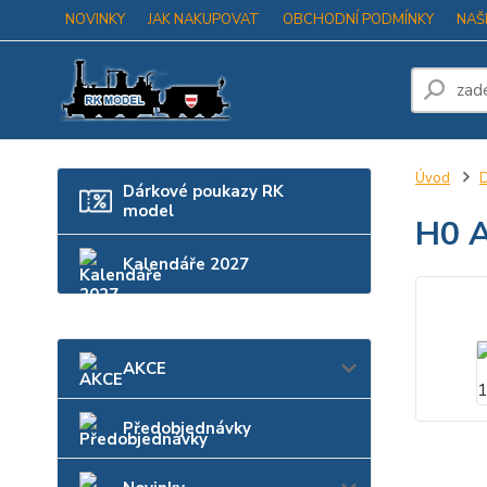
NOVINKY
JAK NAKUPOVAT
OBCHODNÍ PODMÍNKY
NAŠ
Úvod
D
Dárkové poukazy RK
model
H0 A
Kalendáře 2027
AKCE
Předobjednávky