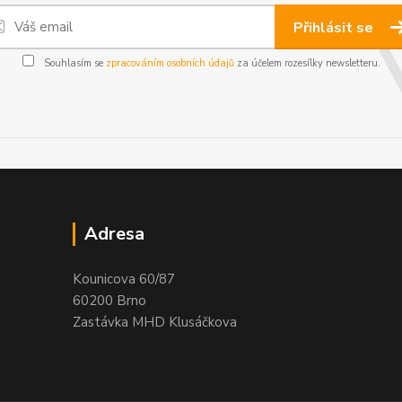
Přihlásit se
Souhlasím se
zpracováním osobních údajů
za účelem rozesílky newsletteru.
Adresa
Kounicova 60/87
60200 Brno
Zastávka MHD Klusáčkova