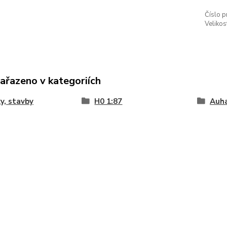
Číslo p
Velikos
zařazeno v kategoriích
y, stavby
H0 1:87
Auh