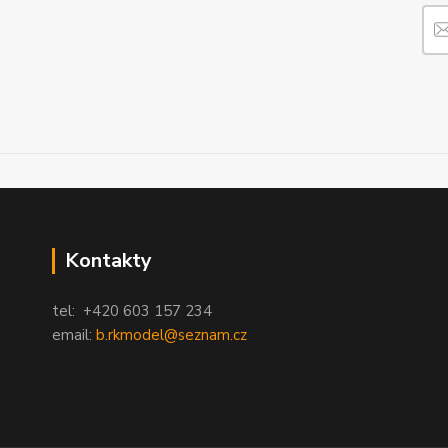
Kontakty
tel: +420 603 157 234
email:
b.rkmodel@seznam.cz