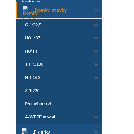
Domky, stavby
G 1:22,5
H0 1:87
H0/TT
TT 1:120
N 1:160
Z 1:220
Příslušenství
A-WEPE model
Figurky