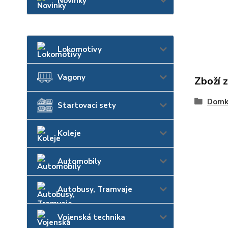
Novinky
Lokomotivy
Vagony
Zboží 
Domk
Startovací sety
Koleje
Automobily
Autobusy, Tramvaje
Vojenská technika