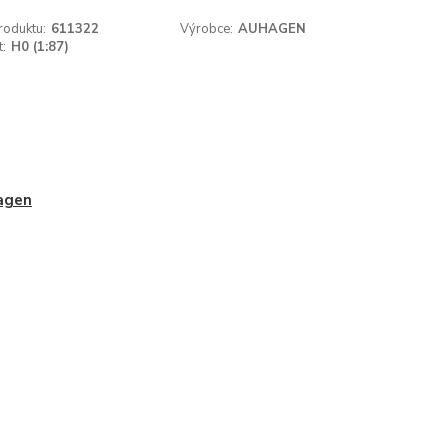
roduktu:
611322
Výrobce:
AUHAGEN
t:
H0 (1:87)
agen