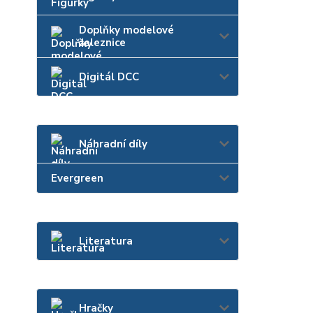
Doplňky modelové
železnice
Digitál DCC
Náhradní díly
Evergreen
Literatura
Hračky