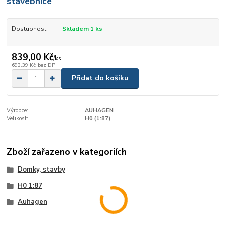
stavebnice
Dostupnost
Skladem 1 ks
839,00 Kč
/
ks
693,39 Kč
bez DPH
Přidat do košíku
Výrobce:
AUHAGEN
Velikost:
H0 (1:87)
Zboží zařazeno v kategoriích
Domky, stavby
H0 1:87
Auhagen