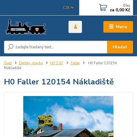
0
ks
CZK
za
0,00 Kč
Menu
Hledat
Úvod
Domky, stavby
H0 1:87
Faller
H0 Faller 120154
Nákladiště
H0 Faller 120154 Nákladiště