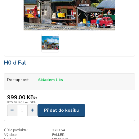
H0 d Fal
Dostupnost
Skladem 1 ks
999,00 Kč
/
ks
825,62 Kč
bez DPH
Přidat do košíku
Číslo produktu:
220154
Výrobce:
FALLER