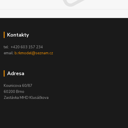
Kontakty
tel: +420 603 157 234
email:
b.rkmodel@seznam.cz
Adresa
Kounicova 60/87
60200 Brno
Zastávka MHD Klusáčkova