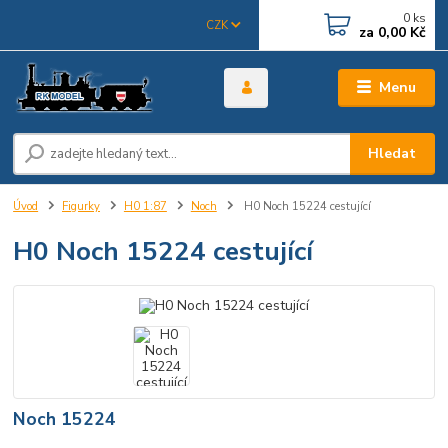
0
ks
CZK
za
0,00 Kč
Menu
Hledat
Úvod
Figurky
H0 1:87
Noch
H0 Noch 15224 cestující
H0 Noch 15224 cestující
Noch 15224