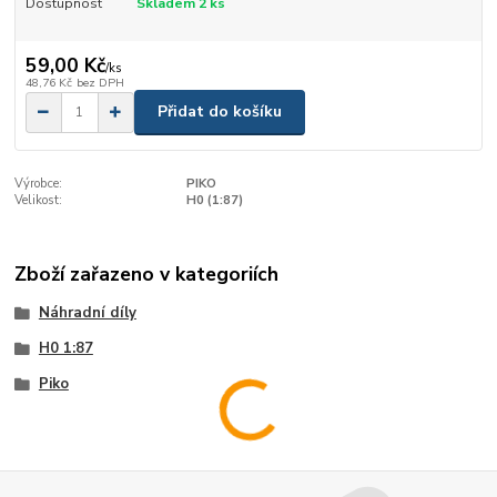
Dostupnost
Skladem 2 ks
59,00 Kč
/
ks
48,76 Kč
bez DPH
Přidat do košíku
Výrobce:
PIKO
Velikost:
H0 (1:87)
Zboží zařazeno v kategoriích
Náhradní díly
H0 1:87
Piko