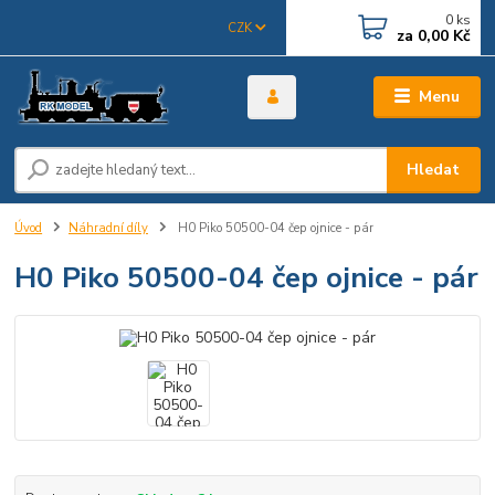
0
ks
CZK
za
0,00 Kč
Menu
Hledat
Úvod
Náhradní díly
H0 Piko 50500-04 čep ojnice - pár
H0 Piko 50500-04 čep ojnice - pár