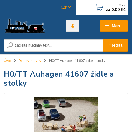
0
ks
CZK
za
0,00 Kč
Menu
Hledat
Úvod
Domky, stavby
H0/TT Auhagen 41607 židle a stolky
H0/TT Auhagen 41607 židle a
stolky