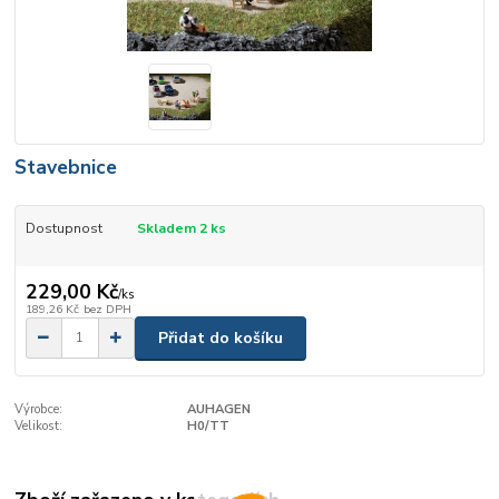
Stavebnice
Dostupnost
Skladem 2 ks
229,00 Kč
/
ks
189,26 Kč
bez DPH
Přidat do košíku
Výrobce:
AUHAGEN
Velikost:
H0/TT