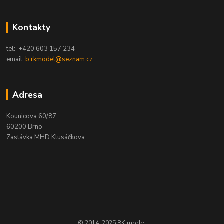
Kontakty
tel: +420 603 157 234
email:
b.rkmodel@seznam.cz
Adresa
Kounicova 60/87
60200 Brno
Zastávka MHD Klusáčkova
© 2014–2025 RK model