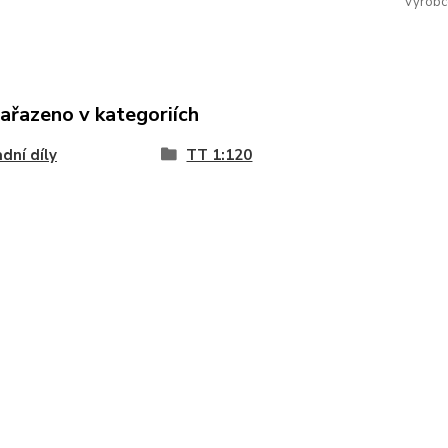
Výrobc
zařazeno v kategoriích
dní díly
TT 1:120