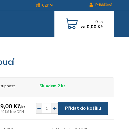
Přihlášení
CZK
0
ks
za
0,00 Kč
oucí
tupnost
Skladem 2 ks
9,00 Kč
/
ks
Přidat do košíku
,40 Kč
bez DPH