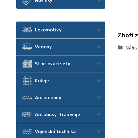
Novinky
Lokomotivy
Zboží 
Vagony
Náhra
Startovací sety
Koleje
Automobily
Autobusy, Tramvaje
Vojenská technika