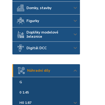
Domky, stavby
Figurky
Doplňky modelové
železnice
Digitál DCC
Náhradní díly
G
0 1:45
H0 1:87