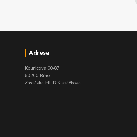
Adresa
Kounicova 60/87
60200 Brno
Zastávka MHD Klusáčkova