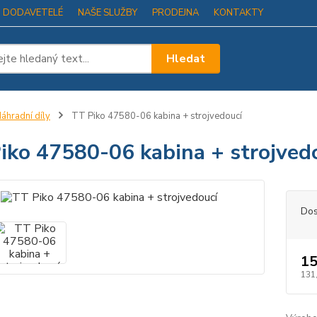
I DODAVETELÉ
NAŠE SLUŽBY
PRODEJNA
KONTAKTY
Hledat
áhradní díly
TT Piko 47580-06 kabina + strojvedoucí
iko 47580-06 kabina + strojved
Dos
15
131