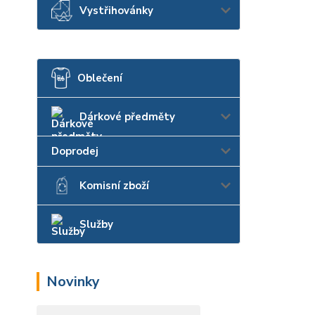
Vystřihovánky
Oblečení
Dárkové předměty
Doprodej
Komisní zboží
Služby
Novinky