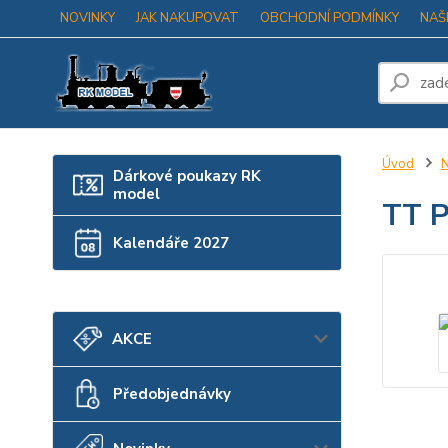
NOVINKY
JAK NAKUPOVAT
OBCHODNÍ PODMÍNKY
NAŠ
Úvod
N
Dárkové poukazy RK
model
TT P
Kalendáře 2027
AKCE
Předobjednávky