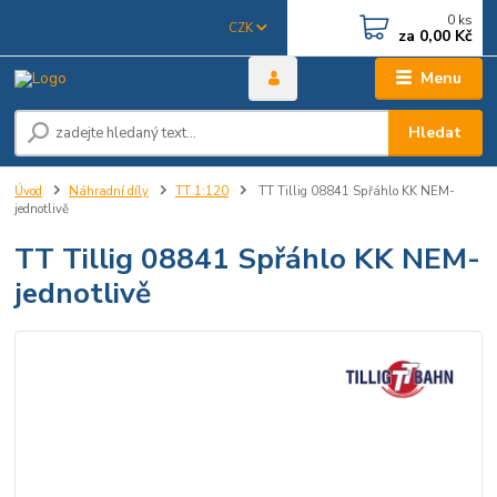
0
ks
CZK
za
0,00 Kč
Menu
Hledat
Úvod
Náhradní díly
TT 1:120
TT Tillig 08841 Spřáhlo KK NEM-
jednotlivě
TT Tillig 08841 Spřáhlo KK NEM-
jednotlivě