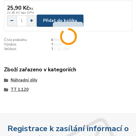
25,90 Kč
/
ks
21,40 Kč
bez DPH
Přidat do košíku
Číslo produktu:
08841
Výrobce:
TILLIG
Velikost:
TT (1:120)
Zboží zařazeno v kategoriích
Náhradní díly
TT 1:120
Registrace k zasílání informací o