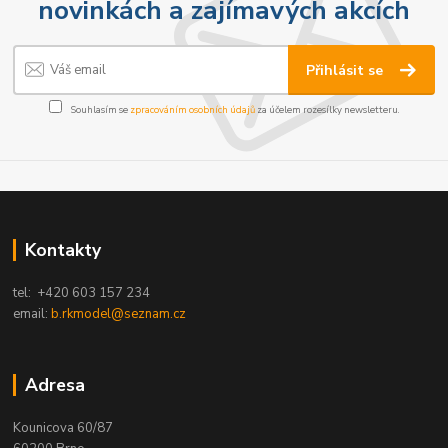
novinkách a zajímavých akcích
Přihlásit se
Souhlasím se
zpracováním osobních údajů
za účelem rozesílky newsletteru.
Kontakty
tel: +420 603 157 234
email:
b.rkmodel@seznam.cz
Adresa
Kounicova 60/87