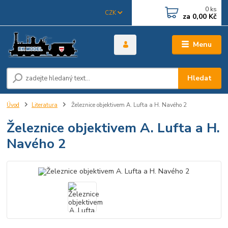
0
ks
CZK
za
0,00 Kč
Menu
Hledat
Úvod
Literatura
Železnice objektivem A. Lufta a H. Navého 2
Železnice objektivem A. Lufta a H.
Navého 2