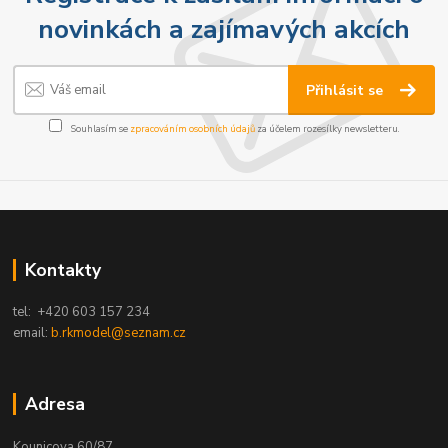
novinkách a zajímavých akcích
Přihlásit se
Souhlasím se
zpracováním osobních údajů
za účelem rozesílky newsletteru.
Kontakty
tel: +420 603 157 234
email:
b.rkmodel@seznam.cz
Adresa
Kounicova 60/87