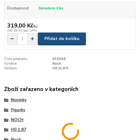
Dostupnost
Skladem 2 ks
319,00 Kč
/
ks
263,64 Kč
bez DPH
Přidat do košíku
Číslo produktu:
615049
Výrobce:
Noch
Velikost:
H0 (1:87)
Zboží zařazeno v kategoriích
Novinky
Figurky
NOCH
H0 1:87
Noch