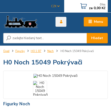
0
ks
CZK
za
0,00 Kč
Menu
Hledat
Úvod
Figurky
H0 1:87
Noch
H0 Noch 15049 Pokrývači
H0 Noch 15049 Pokrývači
Figurky Noch