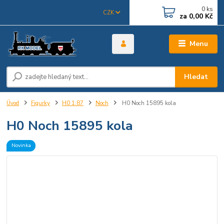
0
ks
CZK
za
0,00 Kč
Menu
Hledat
Úvod
Figurky
H0 1:87
Noch
H0 Noch 15895 kola
H0 Noch 15895 kola
Novinka