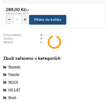
289,00 Kč
/
ks
238,84 Kč
bez DPH
Přidat do košíku
Číslo produktu:
615895
Výrobce:
Noch
Velikost:
H0 (1:87)
Zboží zařazeno v kategoriích
Novinky
Figurky
NOCH
H0 1:87
Noch