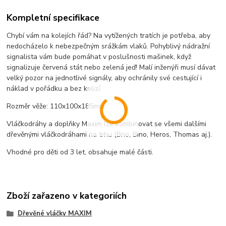
Kompletní specifikace
Chybí vám na kolejích řád? Na vytížených tratích je potřeba, aby
nedocházelo k nebezpečným srážkám vlaků. Pohyblivý nádražní
signalista vám bude pomáhat v poslušnosti mašinek, když
signalizuje červená stát nebo zelená jeď! Malí inženýři musí dávat
velký pozor na jednotlivé signály, aby ochránily své cestující i
náklad v pořádku a bez kolizí.
Rozměr věže: 110x100x185mm
Vláčkodráhy a doplňky Maxim lze kombinovat se všemi dalšími
dřevěnými vláčkodráhami na trhu (Brio, Bino, Heros, Thomas aj.).
Vhodné pro děti od 3 let, obsahuje malé části.
Zboží zařazeno v kategoriích
Dřevěné vláčky MAXIM