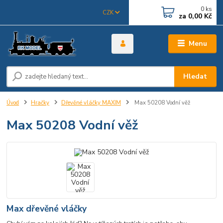
0
ks
CZK
za
0,00 Kč
Menu
Hledat
Úvod
Hračky
Dřevěné vláčky MAXIM
Max 50208 Vodní věž
Max 50208 Vodní věž
Max dřevěné vláčky