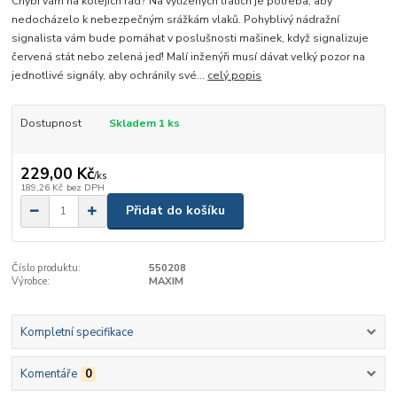
Chybí vám na kolejích řád? Na vytížených tratích je potřeba, aby
nedocházelo k nebezpečným srážkám vlaků. Pohyblivý nádražní
signalista vám bude pomáhat v poslušnosti mašinek, když signalizuje
červená stát nebo zelená jeď! Malí inženýři musí dávat velký pozor na
jednotlivé signály, aby ochránily své...
celý popis
Dostupnost
Skladem 1 ks
229,00 Kč
/
ks
189,26 Kč
bez DPH
Přidat do košíku
Číslo produktu:
550208
Výrobce:
MAXIM
Kompletní specifikace
Komentáře
0