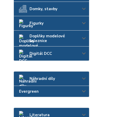
Domky, stavby
Figurky
Doplňky modelové
železnice
Digitál DCC
Náhradní díly
Evergreen
Literatura