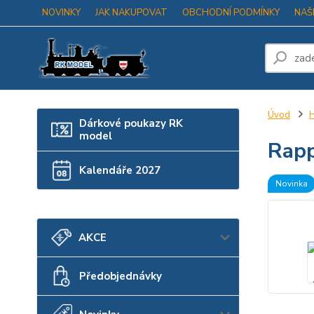
NOVINKY
JAK NAKUPOVAT
OBCHODNÍ PODMÍNKY
NAŠ
Úvod
H
Dárkové poukazy RK
model
Rapp
Kalendáře 2027
Novinka
AKCE
Předobjednávky