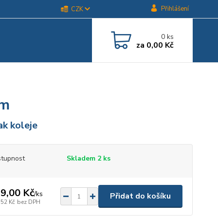
Přihlášení
CZK
0
ks
za
0,00 Kč
cm
ak koleje
tupnost
Skladem 2 ks
9,00 Kč
/
ks
Přidat do košíku
,52 Kč
bez DPH