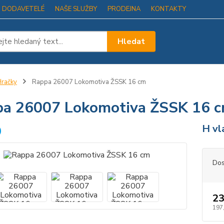
I DODAVETELÉ
NAŠE SLUŽBY
PRODEJNA
KONTAKTY
Hledat
račky
Rappa 26007 Lokomotiva ŽSSK 16 cm
a 26007 Lokomotiva ŽSSK 16 
H vl
Dos
23
197