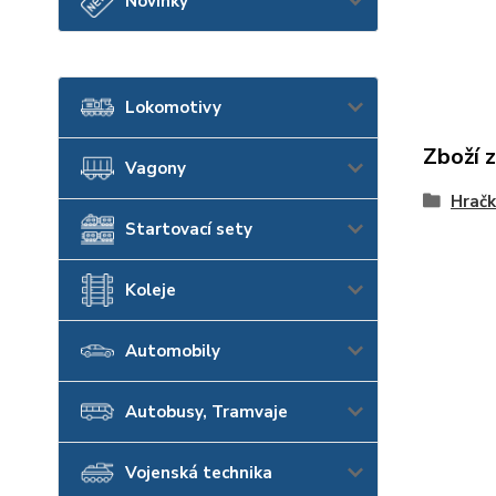
Novinky
Lokomotivy
Zboží 
Vagony
Hračk
Startovací sety
Koleje
Automobily
Autobusy, Tramvaje
Vojenská technika