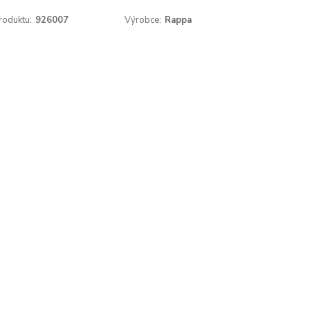
roduktu:
926007
Výrobce:
Rappa