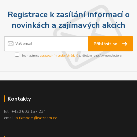
Registrace k zasílání informací o
novinkách a zajímavých akcích
Přihlásit se
Souhlasím se
zpracováním osobních údajů
za účelem rozesílky newsletteru.
Kontakty
tel: +420 603 157 234
email:
b.rkmodel@seznam.cz