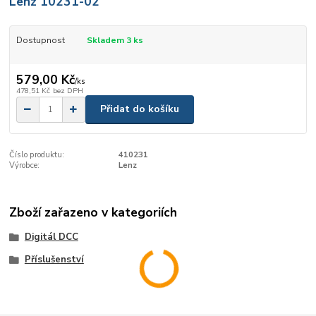
Lenz 10231-02
Dostupnost
Skladem 3 ks
579,00 Kč
/
ks
478,51 Kč
bez DPH
Přidat do košíku
Číslo produktu:
410231
Výrobce:
Lenz
Zboží zařazeno v kategoriích
Digitál DCC
Příslušenství