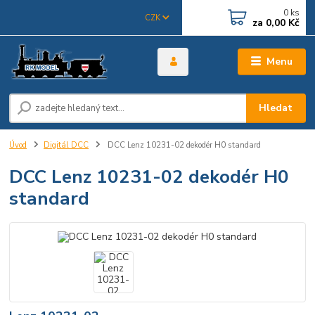
0
ks
CZK
za
0,00 Kč
Menu
Hledat
Úvod
Digitál DCC
DCC Lenz 10231-02 dekodér H0 standard
DCC Lenz 10231-02 dekodér H0
standard