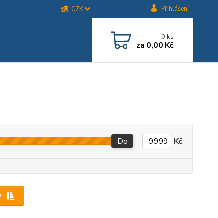
Přihlášení
CZK
0
ks
za
0,00 Kč
Do
Kč
y