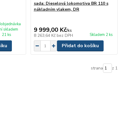
sada: Dieselová lokomotiva BR 110 s
nákladním vlakem, DR
dobjednávka
9 999,00 Kč
ní skladem
/
ks
21 ks
Skladem 2 ks
8 263,64 Kč
bez DPH
šíku
Přidat do košíku
strana
z 1