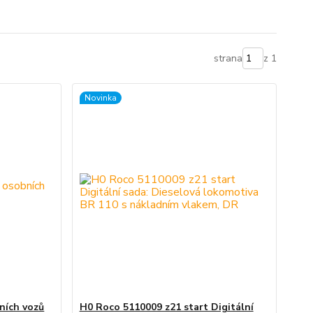
strana
z 1
Novinka
ních vozů
H0 Roco 5110009 z21 start Digitální