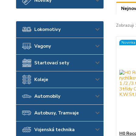
Novinky
Nejnov
Zobrazuji 
Lokomotivy
Novinka
Vagony
Startovací sety
Koleje
Automobily
Autobusy, Tramvaje
Vojenská technika
H0 Roco