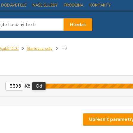
I DODAVETELÉ
NAŠE SLUŽBY
PRODEJNA
KONTAKTY
Hledat
igitál DCC
Startovací sety
H0
Kč
Od
Upřesnit parametr