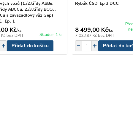
vých vozů (1./2.třídy ABBü,
Rybák ČSD, Ep 3 DCC
třídy ABCCü, 2./3.třídy BCCü,
CCü a zavazadlový vůz Gep)
., Ep. 1
Pře
,00 Kč
8 499,00 Kč
ne
/
ks
/
ks
Skladem 1 ks
1 Kč
bez DPH
7 023,97 Kč
bez DPH
Přidat do košíku
Přidat do ko