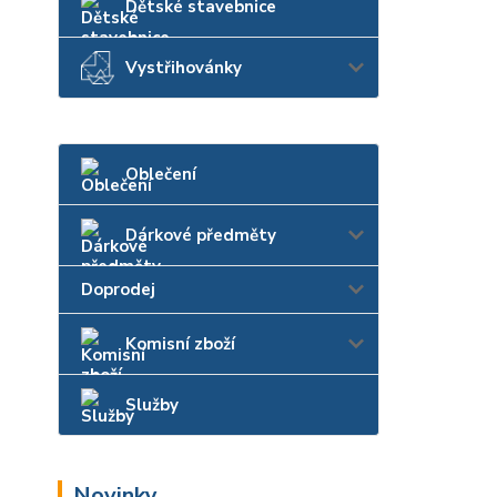
Dětské stavebnice
Vystřihovánky
Oblečení
Dárkové předměty
Doprodej
Komisní zboží
Služby
Novinky