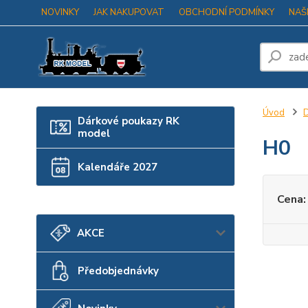
NOVINKY
JAK NAKUPOVAT
OBCHODNÍ PODMÍNKY
NAŠ
Úvod
D
Dárkové poukazy RK
model
H0
Kalendáře 2027
Cena:
AKCE
Předobjednávky