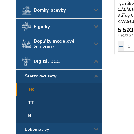
rychlíko
1./2./3.
Domky, stavby
3třídy 
K.W.St.E
Figurky
5 593
4 622,3
Doplňky modelové
železnice
Digitál DCC
Startovací sety
H0
TT
N
Lokomotivy