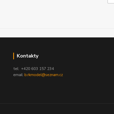
Kontakty
tel: +420 603 157 234
email:
b.rkmodel@seznam.cz