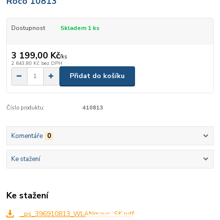
Roco 10813
Dostupnost
Skladem 1 ks
3 199,00 Kč
/
ks
2 643,80 Kč
bez DPH
Přidat do košíku
Číslo produktu:
410813
Komentáře
0
Ke stažení
Ke stažení
_ps_396910813_WLANmaus_SK.pdf