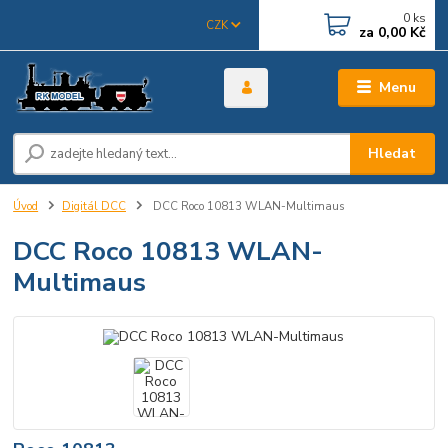
0
ks
CZK
za
0,00 Kč
Menu
Hledat
Úvod
Digitál DCC
DCC Roco 10813 WLAN-Multimaus
DCC Roco 10813 WLAN-
Multimaus