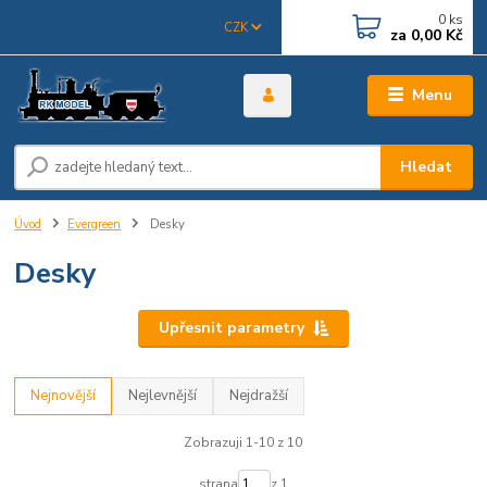
0
ks
CZK
za
0,00 Kč
Menu
Hledat
Úvod
Evergreen
Desky
Desky
Upřesnit parametry
Nejnovější
Nejlevnější
Nejdražší
Zobrazuji 1-10 z 10
strana
z 1