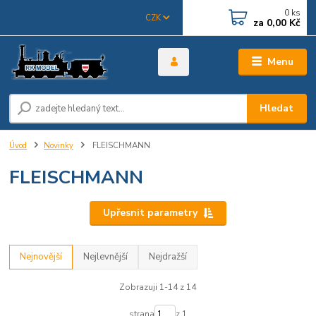
0
ks
CZK
za
0,00 Kč
Menu
Hledat
Úvod
Novinky
FLEISCHMANN
FLEISCHMANN
Upřesnit parametry
Nejnovější
Nejlevnější
Nejdražší
Zobrazuji 1-14 z 14
strana
z 1