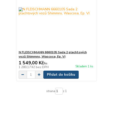
N FLEISCHMANN 6660105 Sada 2 plachtových
vozů Shimmns, Wascosa, Ep. VI
1 549,00 Kč
/
ks
Skladem 1 ks
1 280,17 Kč
bez DPH
Přidat do košíku
strana
z 1