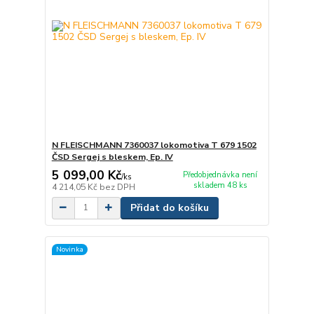
N FLEISCHMANN 7360037 lokomotiva T 679 1502
ČSD Sergej s bleskem, Ep. IV
5 099,00 Kč
Předobjednávka není
/
ks
skladem 48 ks
4 214,05 Kč
bez DPH
Přidat do košíku
Novinka