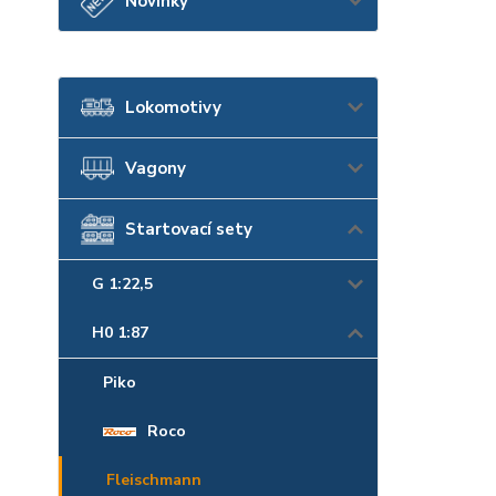
Novinky
Lokomotivy
Vagony
Startovací sety
G 1:22,5
H0 1:87
Piko
Roco
Fleischmann