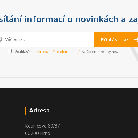
sílání informací o novinkách a z
Přihlásit se
Souhlasím se
zpracováním osobních údajů
za účelem rozesílky newsletteru.
Adresa
Kounicova 60/87
60200 Brno