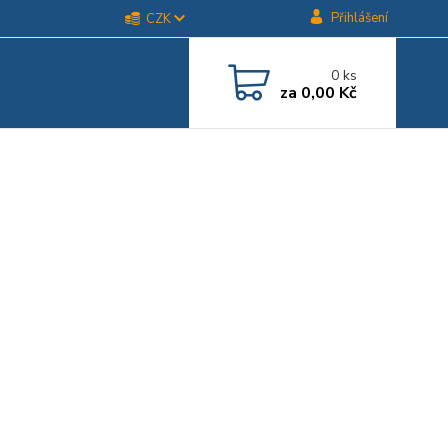
Přihlášení
CZK
0
ks
za
0,00 Kč