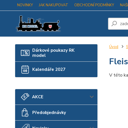
NOVINKY
JAK NAKUPOVAT
OBCHODNÍ PODMÍNKY
NAŠ
Úvod
S
Dárkové poukazy RK
model
Flei
Kalendáře 2027
V této ka
AKCE
Předobjednávky