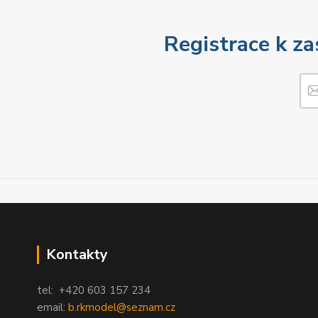
Registrace k za
Kontakty
tel: +420 603 157 234
email:
b.rkmodel@seznam.cz