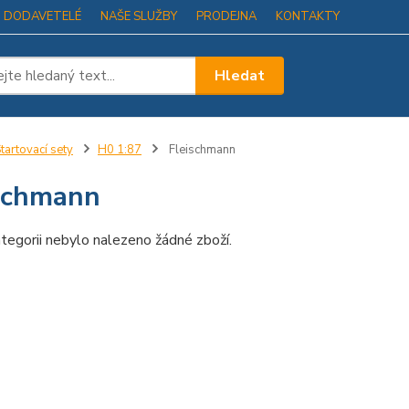
I DODAVETELÉ
NAŠE SLUŽBY
PRODEJNA
KONTAKTY
Hledat
tartovací sety
H0 1:87
Fleischmann
schmann
tegorii nebylo nalezeno žádné zboží.