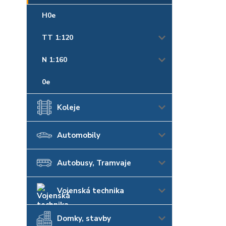
H0e
TT 1:120
N 1:160
0e
Koleje
Automobily
Autobusy, Tramvaje
Vojenská technika
Domky, stavby