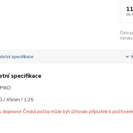
11
98,
Číslo p
Výrobc
etní specifikace
tní specifikace
 PIKO
 G / 45mm / 1:25
dopravce Česká pošta může být účtován příplatek k poštovnému 