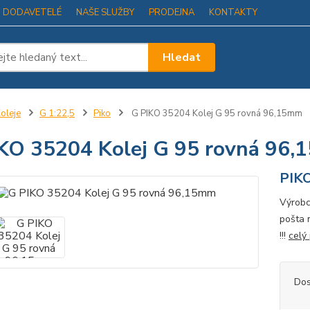
I DODAVETELÉ
NAŠE SLUŽBY
PRODEJNA
KONTAKTY
Hledat
oleje
G 1:22,5
Piko
G PIKO 35204 Kolej G 95 rovná 96,15mm
KO 35204 Kolej G 95 rovná 96
PIK
Výrobc
pošta 
!!!
celý
Dos