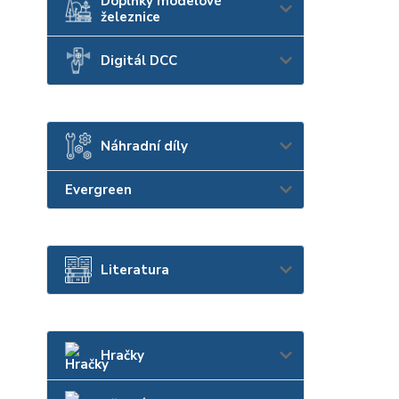
Doplňky modelové
železnice
Digitál DCC
Náhradní díly
Evergreen
Literatura
Hračky