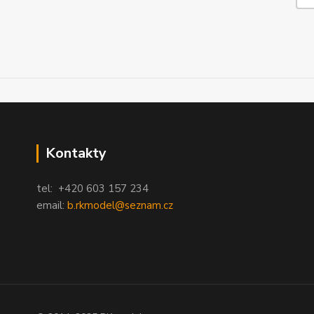
Kontakty
tel: +420 603 157 234
email:
b.rkmodel@seznam.cz