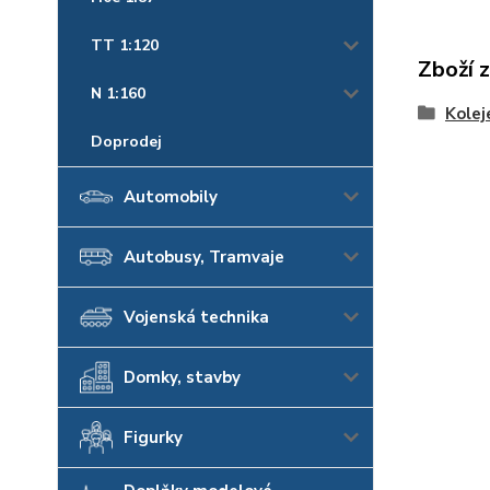
TT 1:120
Zboží 
N 1:160
Kolej
Doprodej
Automobily
Autobusy, Tramvaje
Vojenská technika
Domky, stavby
Figurky