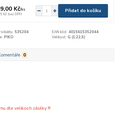
9,00 Kč
/
ks
Přidat do košíku
35 Kč
bez DPH
roduktu:
535204
EAN kód:
4015615352044
e:
PIKO
Velikost:
G (1:22,5)
Komentáře
0
dle velikosti zásilky !!!