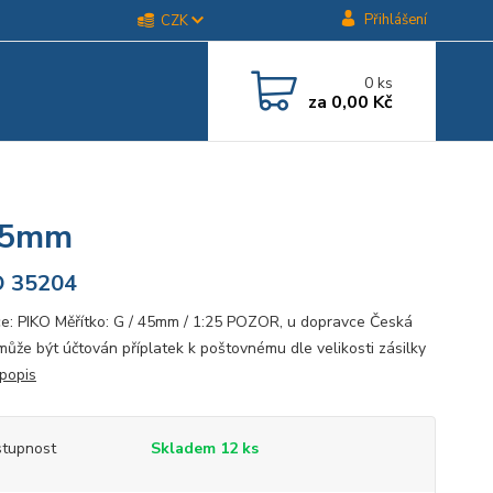
Přihlášení
CZK
0
ks
za
0,00 Kč
,15mm
O 35204
e: PIKO Měřítko: G / 45mm / 1:25 POZOR, u dopravce Česká
může být účtován příplatek k poštovnému dle velikosti zásilky
 popis
tupnost
Skladem 12 ks