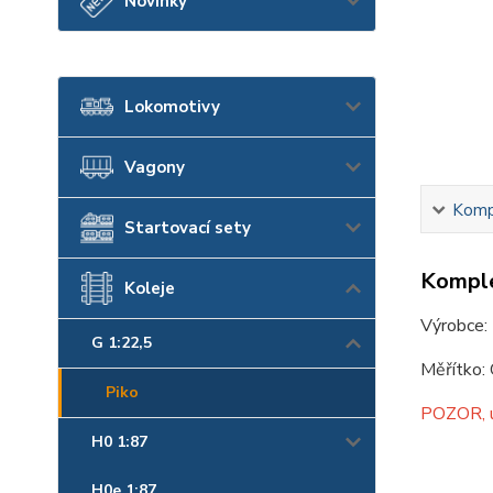
Novinky
Lokomotivy
Vagony
Kompl
Startovací sety
Komple
Koleje
Výrobce:
G 1:22,5
Měřítko:
Piko
POZOR, u 
H0 1:87
H0e 1:87