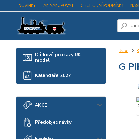
NOVINKY
JAK NAKUPOVAT
OBCHODNÍ PODMÍNKY
NAŠ
Úvod
K
Dárkové poukazy RK
model
G PI
Kalendáře 2027
AKCE
Předobjednávky