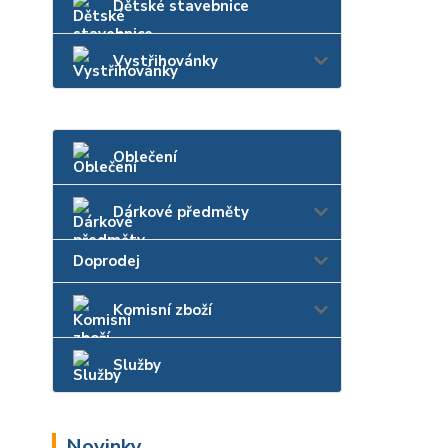
Dětské stavebnice
Vystřihovánky
Oblečení
Dárkové předměty
Doprodej
Komisní zboží
Služby
Novinky