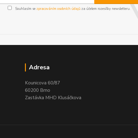
Souhlasím se
zpracováním osobních údajů
za účelem rozesílky newsletteru.
Adresa
Kounicova 60/87
60200 Brno
Zastávka MHD Klusáčkova