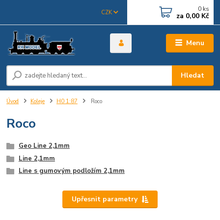
0
ks
CZK
za
0,00 Kč
Menu
Hledat
Úvod
Koleje
H0 1:87
Roco
Roco
Geo Line 2,1mm
Line 2,1mm
Line s gumovým podložím 2,1mm
Upřesnit parametry