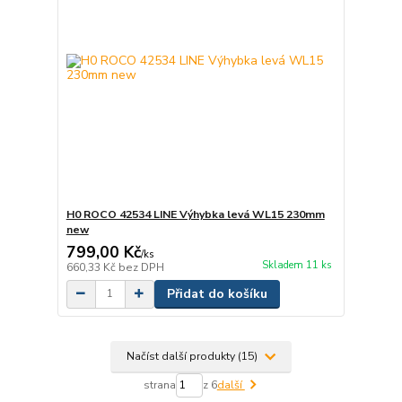
H0 ROCO 42534 LINE Výhybka levá WL15 230mm
new
799,00 Kč
/
ks
Skladem 11 ks
660,33 Kč
bez DPH
Přidat do košíku
Načíst další produkty (15)
strana
z 6
další