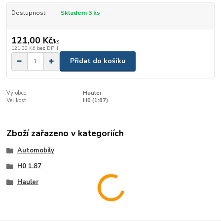
Dostupnost
Skladem 3 ks
121,00 Kč
/
ks
121,00 Kč
bez DPH
Přidat do košíku
Výrobce:
Hauler
Velikost:
H0 (1:87)
Zboží zařazeno v kategoriích
Automobily
H0 1:87
Hauler