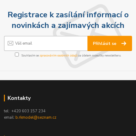
Registrace k zasílání informací o
novinkách a zajímavých akcích
Přihlásit se
Souhlasím se
zpracováním osobních údajů
za účelem rozesílky newsletteru.
Kontakty
tel: +420 603 157 234
email:
b.rkmodel@seznam.cz