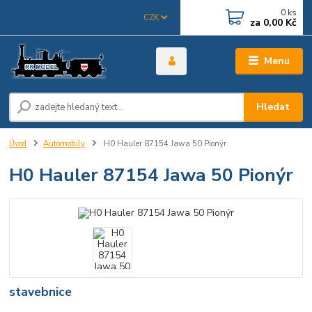
0
ks
CZK
za
0,00 Kč
Menu
Hledat
Úvod
Automobily
H0 Hauler 87154 Jawa 50 Pionýr
H0 Hauler 87154 Jawa 50 Pionýr
stavebnice