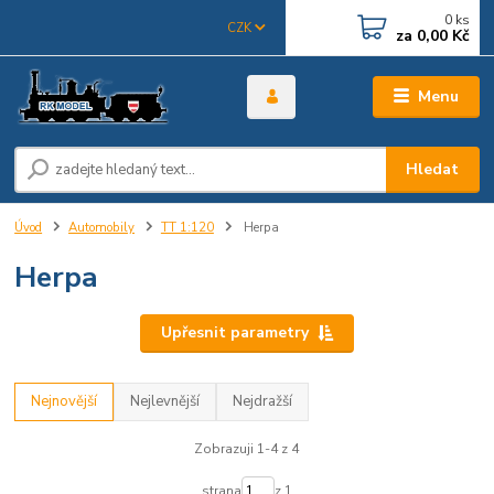
0
ks
CZK
za
0,00 Kč
Menu
Hledat
Úvod
Automobily
TT 1:120
Herpa
Herpa
Upřesnit parametry
Nejnovější
Nejlevnější
Nejdražší
Zobrazuji 1-4 z 4
strana
z 1