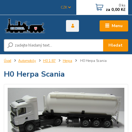
0
ks
CZK
za
0,00 Kč
Menu
Hledat
Úvod
Automobily
H0 1:87
Herpa
H0 Herpa Scania
H0 Herpa Scania