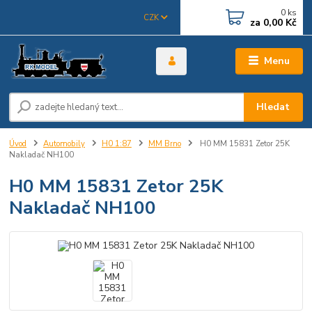
0
ks
CZK
za
0,00 Kč
Menu
Hledat
Úvod
Automobily
H0 1:87
MM Brno
H0 MM 15831 Zetor 25K
Nakladač NH100
H0 MM 15831 Zetor 25K
Nakladač NH100