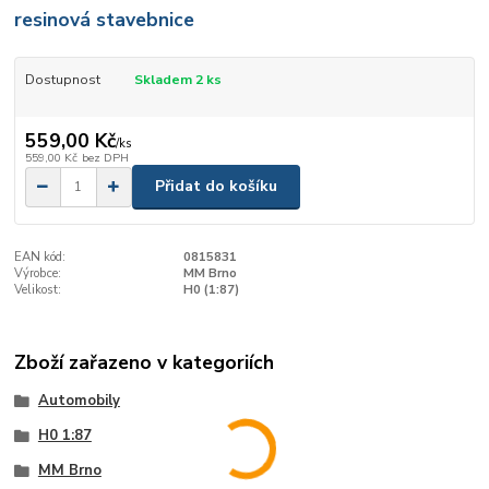
resinová stavebnice
Dostupnost
Skladem 2 ks
559,00 Kč
/
ks
559,00 Kč
bez DPH
Přidat do košíku
EAN kód:
0815831
Výrobce:
MM Brno
Velikost:
H0 (1:87)
Zboží zařazeno v kategoriích
Automobily
H0 1:87
MM Brno