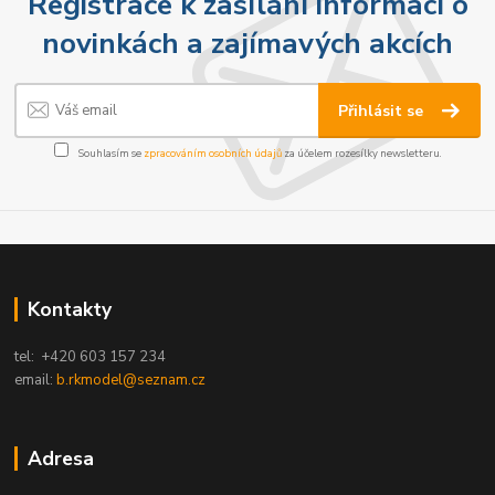
Registrace k zasílání informací o
novinkách a zajímavých akcích
Přihlásit se
Souhlasím se
zpracováním osobních údajů
za účelem rozesílky newsletteru.
Kontakty
tel: +420 603 157 234
email:
b.rkmodel@seznam.cz
Adresa