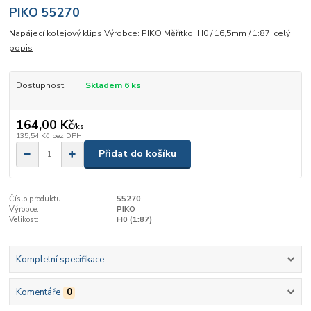
PIKO 55270
Napájecí kolejový klips Výrobce: PIKO Měřítko: H0 / 16,5mm / 1:87
celý
popis
Dostupnost
Skladem 6 ks
164,00 Kč
/
ks
135,54 Kč
bez DPH
Přidat do košíku
Číslo produktu:
55270
Výrobce:
PIKO
Velikost:
H0 (1:87)
Kompletní specifikace
Komentáře
0