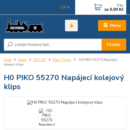
0
ks
CZK
za
0,00 Kč
Menu
Hledat
Úvod
Koleje
H0 1:87
Piko 2,5mm
H0 PIKO 55270 Napájecí
kolejový klips
H0 PIKO 55270 Napájecí kolejový
klips