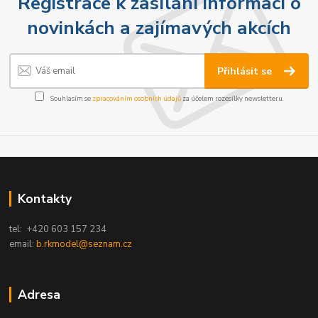
Registrace k zasílání informací o
novinkách a zajímavých akcích
Přihlásit se
Souhlasím se
zpracováním osobních údajů
za účelem rozesílky newsletteru.
Kontakty
tel: +420 603 157 234
email:
b.rkmodel@seznam.cz
Adresa