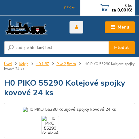
0
ks
CZK
za
0,00 Kč
Menu
Hledat
Úvod
Koleje
H0 1:87
Piko 2,5mm
H0 PIKO 55290 Kolejové spojky
kovové 24 ks
H0 PIKO 55290 Kolejové spojky
kovové 24 ks