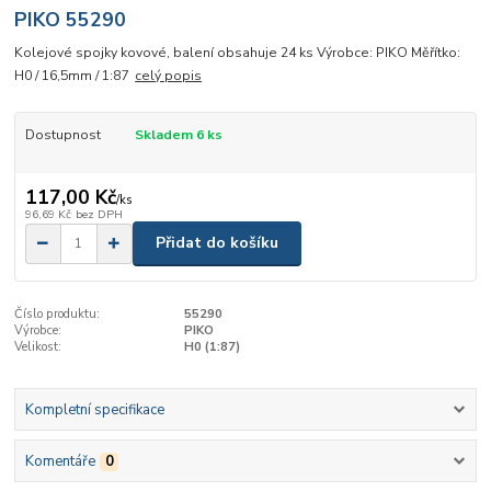
PIKO 55290
Kolejové spojky kovové, balení obsahuje 24 ks Výrobce: PIKO Měřítko:
H0 / 16,5mm / 1:87
celý popis
Dostupnost
Skladem 6 ks
117,00 Kč
/
ks
96,69 Kč
bez DPH
Přidat do košíku
Číslo produktu:
55290
Výrobce:
PIKO
Velikost:
H0 (1:87)
Kompletní specifikace
Komentáře
0