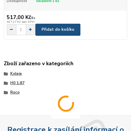
Dostupnost
Skladem 1 ks
517,00 Kč
/
ks
427,27 Kč
bez DPH
Přidat do košíku
Zboží zařazeno v kategoriích
Koleje
H0 1:87
Roco
Registrace k zasílání informací o