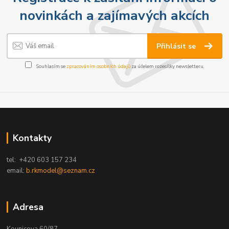
novinkách a zajímavých akcích
Přihlásit se
Souhlasím se
zpracováním osobních údajů
za účelem rozesílky newsletteru.
Kontakty
tel: +420 603 157 234
email:
b.rkmodel@seznam.cz
Adresa