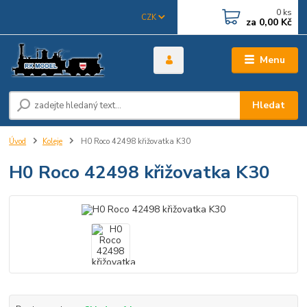
0
ks
CZK
za
0,00 Kč
Menu
Hledat
Úvod
Koleje
H0 Roco 42498 křižovatka K30
H0 Roco 42498 křižovatka K30