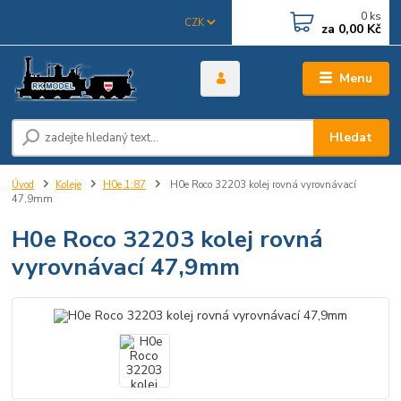
0
ks
CZK
za
0,00 Kč
Menu
Hledat
Úvod
Koleje
H0e 1:87
H0e Roco 32203 kolej rovná vyrovnávací
47,9mm
H0e Roco 32203 kolej rovná
vyrovnávací 47,9mm