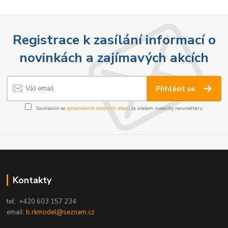
Registrace k zasílání informací o
novinkách a zajímavých akcích
Přihlásit se
Souhlasím se
zpracováním osobních údajů
za účelem rozesílky newsletteru.
Kontakty
tel: +420 603 157 234
email:
b.rkmodel@seznam.cz