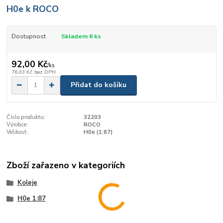
H0e k ROCO
Dostupnost
Skladem 6 ks
92,00 Kč
/
ks
76,03 Kč
bez DPH
Přidat do košíku
Číslo produktu:
32203
Výrobce:
ROCO
Velikost:
H0e (1:87)
Zboží zařazeno v kategoriích
Koleje
H0e 1:87