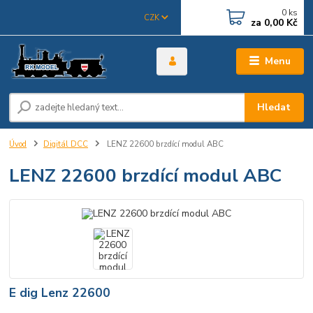
0
ks
CZK
za
0,00 Kč
Menu
Hledat
Úvod
Digitál DCC
LENZ 22600 brzdící modul ABC
LENZ 22600 brzdící modul ABC
E dig Lenz 22600