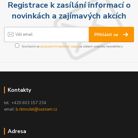
Registrace k zasílání informací o
novinkách a zajímavých akcích
Přihlásit se
Souhlasím se
zpracováním osobních údajů
za účelem rozesílky newsletteru.
Kontakty
tel: +420 603 157 234
email:
b.rkmodel@seznam.cz
Adresa