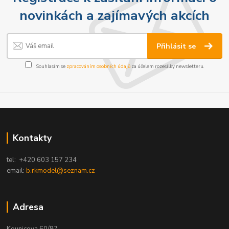
novinkách a zajímavých akcích
Přihlásit se
Souhlasím se
zpracováním osobních údajů
za účelem rozesílky newsletteru.
Kontakty
tel: +420 603 157 234
email:
b.rkmodel@seznam.cz
Adresa