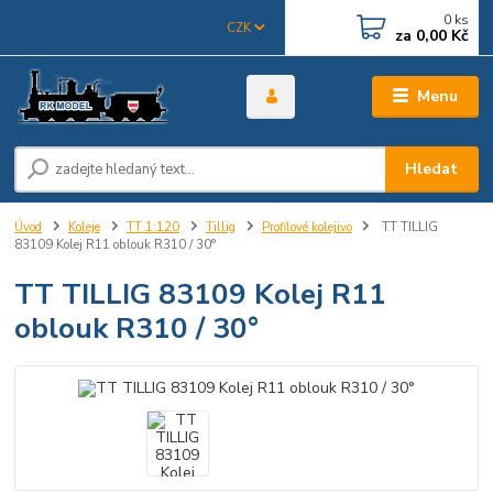
0
ks
CZK
za
0,00 Kč
Menu
Hledat
Úvod
Koleje
TT 1:120
Tillig
Profilové kolejivo
TT TILLIG
83109 Kolej R11 oblouk R310 / 30°
TT TILLIG 83109 Kolej R11
oblouk R310 / 30°