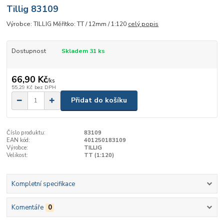
Tillig 83109
Výrobce: TILLIG Měřítko: TT / 12mm / 1:120
celý popis
Dostupnost
Skladem 31 ks
66,90 Kč
/
ks
55,29 Kč
bez DPH
Přidat do košíku
Číslo produktu:
83109
EAN kód:
401250183109
Výrobce:
TILLIG
Velikost:
TT (1:120)
Kompletní specifikace
Komentáře
0