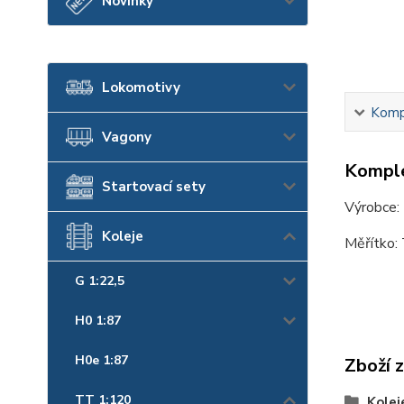
Novinky
Lokomotivy
Kompl
Vagony
Komple
Startovací sety
Výrobce:
Koleje
Měřítko:
G 1:22,5
H0 1:87
H0e 1:87
Zboží 
TT 1:120
Kolej