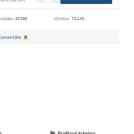
,02 Kč
bez DPH
roduktu:
83380
Výrobce:
TILLIG
Komentáře
0
g
Profilové kolejivo