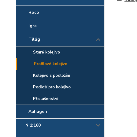
Roco
Igra
Tillig
Staré kolejivo
Profilové kolejivo
Kolejivo s podložím
Podloží pro kolejivo
Příslušenství
Auhagen
N 1:160