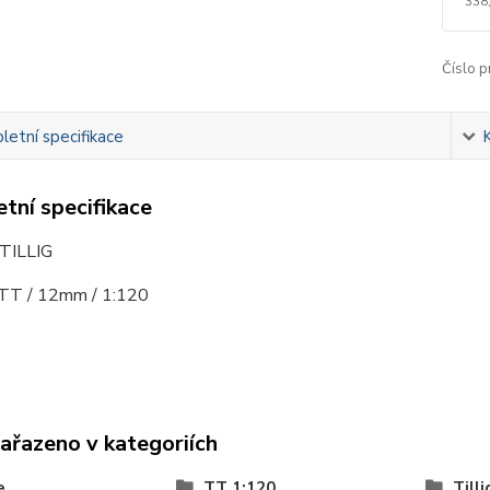
338
Číslo p
etní specifikace
tní specifikace
 TILLIG
 TT / 12mm / 1:120
zařazeno v kategoriích
e
TT 1:120
Tilli