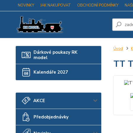
NOVINKY
JAK NAKUPOVAT
OBCHODNÍ PODMÍNKY
NAŠ
Úvod
K
Dárkové poukazy RK
model
TT T
Kalendáře 2027
AKCE
Předobjednávky