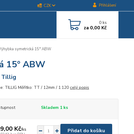
Přihlášení
CZK
0
ks
za
0,00 Kč
ýhybka symetrická 15° ABW
ká 15° ABW
 Tillig
e: TILLIG Měřítko: TT / 12mm / 1:120
celý popis
tupnost
Skladem 1 ks
9,00 Kč
/
ks
Přidat do košíku