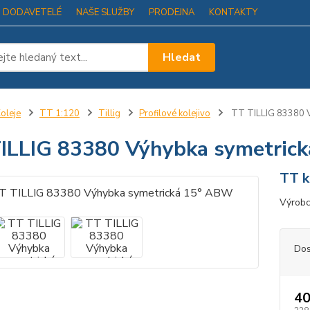
I DODAVETELÉ
NAŠE SLUŽBY
PRODEJNA
KONTAKTY
Hledat
oleje
TT 1:120
Tillig
Profilové kolejivo
TT TILLIG 83380 V
ILLIG 83380 Výhybka symetric
TT k
Výrobc
Dos
40