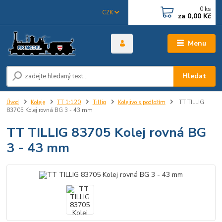
0
ks
CZK
za
0,00 Kč
Menu
Hledat
Úvod
Koleje
TT 1:120
Tillig
Kolejivo s podložím
TT TILLIG
83705 Kolej rovná BG 3 - 43 mm
TT TILLIG 83705 Kolej rovná BG
3 - 43 mm