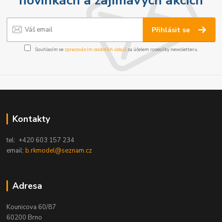
Přihlásit se
Souhlasím se
zpracováním osobních údajů
za účelem rozesílky newsletteru.
Kontakty
tel: +420 603 157 234
email:
b.rkmodel@seznam.cz
Adresa
Kounicova 60/87
60200 Brno