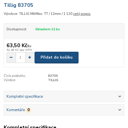
Tillig 83705
Výrobce: TILLIG Měřítko: TT / 12mm / 1:120
celý popis
Dostupnost
Skladem 12 ks
63,50 Kč
/
ks
52,48 Kč
bez DPH
Přidat do košíku
Číslo produktu:
83705
Výrobce:
TILLIG
Kompletní specifikace
Komentáře
0
Kompletní specifikace