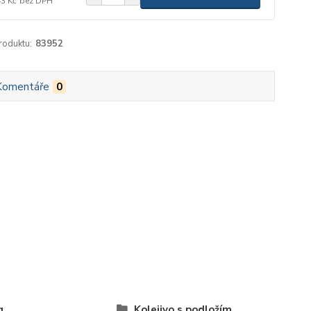
43 Kč
bez DPH
roduktu:
83952
Komentáře
0
g
Kolejivo s podložím