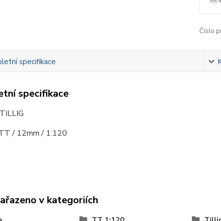
88,
Číslo p
etní specifikace
tní specifikace
 TILLIG
 TT / 12mm / 1:120
zařazeno v kategoriích
e
TT 1:120
Tilli