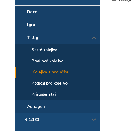
Roco
Igra
Tillig
Staré kolejivo
Profilové kolejivo
Kolejivo s podložím
Podloží pro kolejivo
Příslušenství
Auhagen
N 1:160