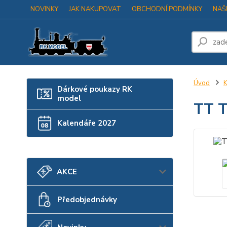
NOVINKY
JAK NAKUPOVAT
OBCHODNÍ PODMÍNKY
NAŠ
Úvod
K
Dárkové poukazy RK
model
TT T
Kalendáře 2027
AKCE
Předobjednávky