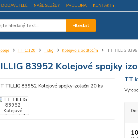
I DODAVETELÉ
NAŠE SLUŽBY
PRODEJNA
KONTAKTY
Hledat
oleje
TT 1:120
Tillig
Kolejivo s podložím
TT TILLIG 83952 
ILLIG 83952 Kolejové spojky izo
TT k
Výrobc
Dos
10