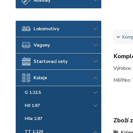
Novinky
Lokomotivy
Kompl
Vagony
Komple
Startovací sety
Výrobce:
Koleje
Měřítko:
G 1:22,5
H0 1:87
H0e 1:87
Zboží 
TT 1:120
Kolej