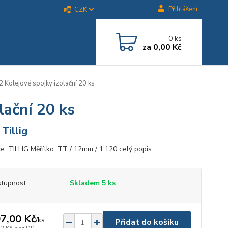
Přihlášení
CZK
0
ks
za
0,00 Kč
Kolejové spojky izolační 20 ks
lační 20 ks
 Tillig
e: TILLIG Měřítko: TT / 12mm / 1:120
celý popis
tupnost
Skladem 5 ks
7,00 Kč
/
ks
Přidat do košíku