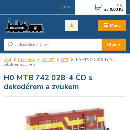
0
ks
CZK
za
0,00 Kč
Menu
Hledat
Úvod
Lokomotivy
H0 1:87
MTB
H0 MTB 742 028-4 ČD s
dekodérem a zvukem
H0 MTB 742 028-4 ČD s
dekodérem a zvukem