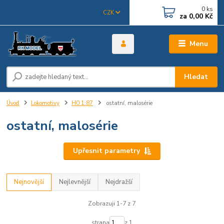
0
ks
CZK
za
0,00 Kč
Menu
Hledat
Úvod
Lokomotivy
H0 1:87
ostatní, malosérie
ostatní, malosérie
Upřesnit parametry
Nejnovější
Nejlevnější
Nejdražší
Zobrazuji 1-7 z 7
strana
z 1