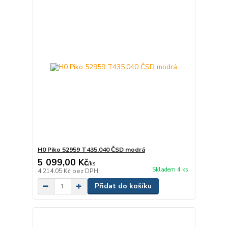
H0 Piko 52959 T435.040 ČSD modrá
5 099,00 Kč
/
ks
Skladem 4 ks
4 214,05 Kč
bez DPH
Přidat do košíku