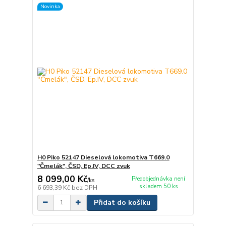
Novinka
H0 Piko 52147 Dieselová lokomotiva T669.0
"Čmelák", ČSD, Ep.IV, DCC zvuk
8 099,00 Kč
Předobjednávka není
/
ks
skladem 50 ks
6 693,39 Kč
bez DPH
Přidat do košíku