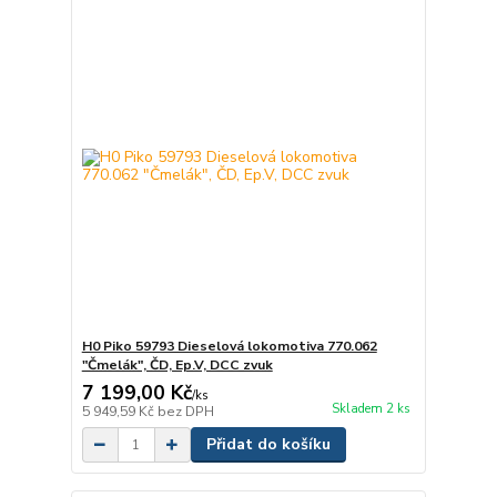
H0 Piko 59793 Dieselová lokomotiva 770.062
"Čmelák", ČD, Ep.V, DCC zvuk
7 199,00 Kč
/
ks
Skladem 2 ks
5 949,59 Kč
bez DPH
Přidat do košíku