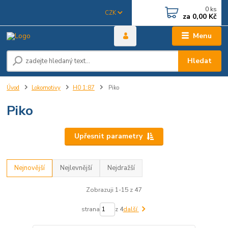
0
ks
CZK
za
0,00 Kč
Menu
Hledat
Úvod
Lokomotivy
H0 1:87
Piko
Piko
Upřesnit parametry
Nejnovější
Nejlevnější
Nejdražší
Zobrazuji 1-15 z 47
strana
z 4
další