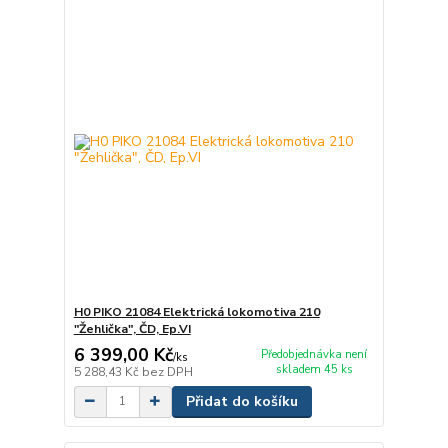
H0 PIKO 21084 Elektrická lokomotiva 210
"Žehlička", ČD, Ep.VI
6 399,00 Kč
Předobjednávka není
/
ks
skladem 45 ks
5 288,43 Kč
bez DPH
Přidat do košíku