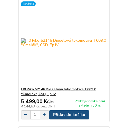
Novinka
H0 Piko 52146 Dieselová lokomotiva T669.0
"Čmelák", ČSD, Ep.IV
5 499,00 Kč
Předobjednávka není
/
ks
skladem 50 ks
4 544,63 Kč
bez DPH
Přidat do košíku