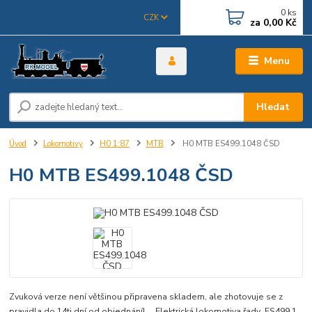
0
ks
CZK
za
0,00 Kč
Menu
Hledat
Úvod
Lokomotivy
H0 1:87
MTB
H0 MTB ES499.1048 ČSD
H0 MTB ES499.1048 ČSD
Zvuková verze není většinou připravena skladem, ale zhotovuje se z
pravidla do 14ti dní od objednání! Elektrická lokomotiva řady ES499.1