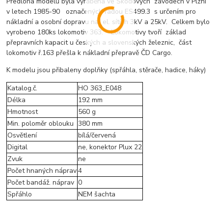
Předloha modelu byla vyráběna ve Škodových závodech v Plzni
v letech 1985-90 označených řadou ES499.3 s určením pro
nákladní a osobní dopravu na el. sítích 3kV a 25kV. Celkem bylo
vyrobeno 180ks lokomotiv 363. Lokomotivy tvoří základ
přepravních kapacit u českých a slovenských železnic, část
lokomotiv ř.163 přešla k nákladní přepravě ČD Cargo.
K modelu jsou přibaleny doplňky (spřáhla, stěrače, hadice, háky)
Katalog.č.
HO 363_E048
Délka
192 mm
Hmotnost
560 g
Min. poloměr oblouku
380 mm
Osvětlení
bílá/červená
Digital
ne, konektor Plux 22
Zvuk
ne
Počet hnaných náprav
4
Počet bandáž. náprav
0
Spřáhlo
NEM šachta