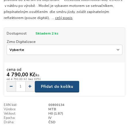
v nátěru po výrobě. . Model je vybaven motorem se setrvačníkem,
přepínatelným osvětlením dle směru jízdy, zvlášt zapínatelným
reflektorem (pouze digitál), ...
celý popis
Dostupnost
Skladem 2 ks
Zimo Digitalizace
cena od
4 790,00 Kč
/
ks
od
4 790,00 Kč
bez DPH
Přidat do košíku
EAN kód:
00800134
Výrobce:
MTB
Velikost:
H0 (1:87)
Epocha:
IV
Dráha:
ČSD