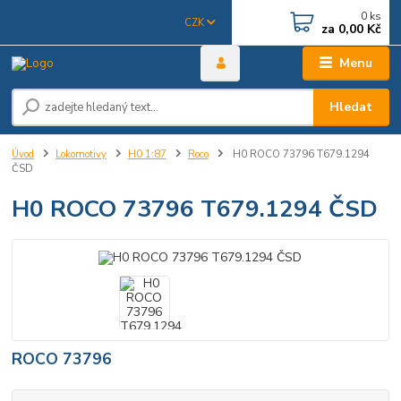
0
ks
CZK
za
0,00 Kč
Menu
Hledat
Úvod
Lokomotivy
H0 1:87
Roco
H0 ROCO 73796 T679.1294
ČSD
H0 ROCO 73796 T679.1294 ČSD
ROCO 73796