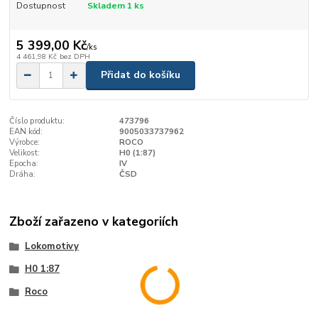
Dostupnost
Skladem 1 ks
5 399,00 Kč
/
ks
4 461,98 Kč
bez DPH
Přidat do košíku
Číslo produktu:
473796
EAN kód:
9005033737962
Výrobce:
ROCO
Velikost:
H0 (1:87)
Epocha:
IV
Dráha:
ČSD
Zboží zařazeno v kategoriích
Lokomotivy
H0 1:87
Roco