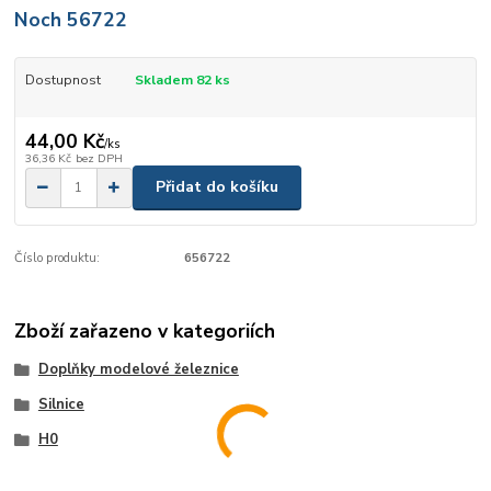
Noch 56722
Dostupnost
Skladem 82 ks
44,00 Kč
/
ks
36,36 Kč
bez DPH
Přidat do košíku
Číslo produktu:
656722
Zboží zařazeno v kategoriích
Doplňky modelové železnice
Silnice
H0