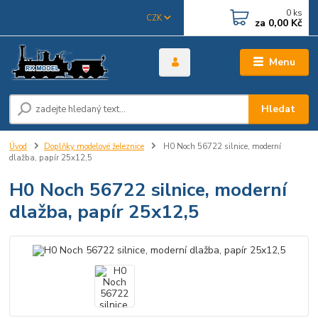
0
ks
CZK
za
0,00 Kč
Menu
Hledat
Úvod
Doplňky modelové železnice
H0 Noch 56722 silnice, moderní
dlažba, papír 25x12,5
H0 Noch 56722 silnice, moderní
dlažba, papír 25x12,5