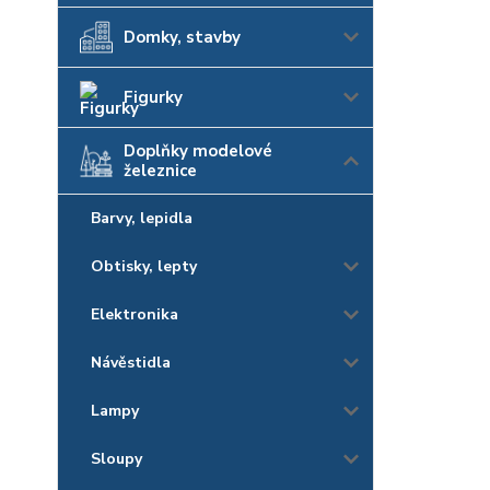
Domky, stavby
Figurky
Doplňky modelové
železnice
Barvy, lepidla
Obtisky, lepty
Elektronika
Návěstidla
Lampy
Sloupy