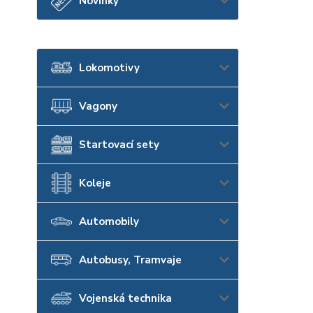
Novinky
Lokomotivy
Vagony
Startovací sety
Koleje
Automobily
Autobusy, Tramvaje
Vojenská technika