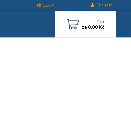
Přihlášení
CZK
0
ks
za
0,00 Kč