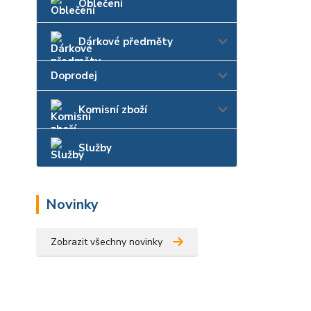
Oblečení
Dárkové předměty
Doprodej
Komisní zboží
Služby
Novinky
Zobrazit všechny novinky