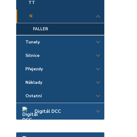
TT
N
FALLER
Tunely
Silnice
Přejezdy
Náklady
Ostatní
Digitál DCC