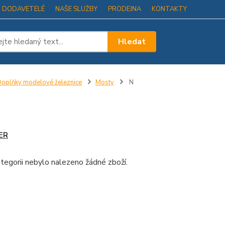
I DODAVETELÉ
NAŠE SLUŽBY
PRODEJNA
KONTAKTY
Hledat
oplňky modelové železnice
Mosty
N
ER
tegorii nebylo nalezeno žádné zboží.