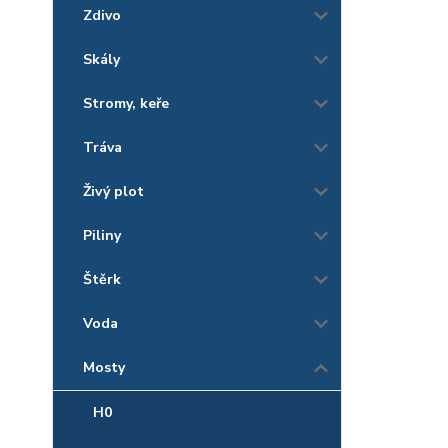
Zdivo
Skály
Stromy, keře
Tráva
Živý plot
Piliny
Štěrk
Voda
Mosty
H0