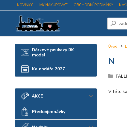
NOVINKY
JAK NAKUPOVAT
OBCHODNÍ PODMÍNKY
NAŠ
Úvod
D
Dárkové poukazy RK
model
N
Kalendáře 2027
FALL
V této ka
AKCE
Předobjednávky