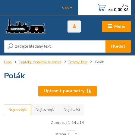
0
ks
CZK
za
0,00 Kč
Menu
Hledat
Úvod
Doplňky modelové železnice
Stromy, keře
Polák
Polák
Upřesnit parametry
Nejnovější
Nejlevnější
Nejdražší
Zobrazuji 1-14 z 14
strana
z 1