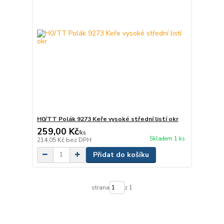
H0/TT Polák 9273 Keře vysoké střední listí okr
259,00 Kč
/
ks
Skladem 1 ks
214,05 Kč
bez DPH
Přidat do košíku
strana
z 1