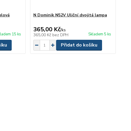
elová
N Dominik N52V Uliční dvojitá lampa
365,00 Kč
/
ks
ladem 15 ks
Skladem 5 ks
365,00 Kč
bez DPH
šíku
Přidat do košíku