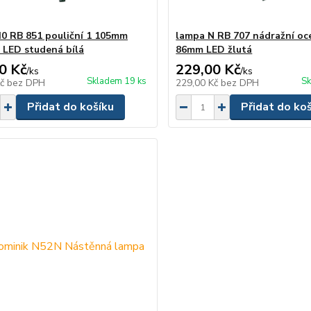
0 RB 851 pouliční 1 105mm
lampa N RB 707 nádražní oc
á LED studená bílá
86mm LED žlutá
0 Kč
229,00 Kč
/
ks
/
ks
Skladem 19 ks
Sk
Kč
bez DPH
229,00 Kč
bez DPH
Přidat do košíku
Přidat do ko