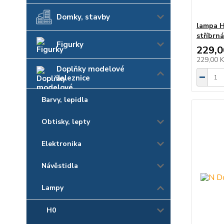
Domky, stavby
lampa H
stříbrn
Figurky
229,0
229,00 
Doplňky modelové
železnice
Barvy, lepidla
Obtisky, lepty
Elektronika
Návěstidla
Lampy
H0