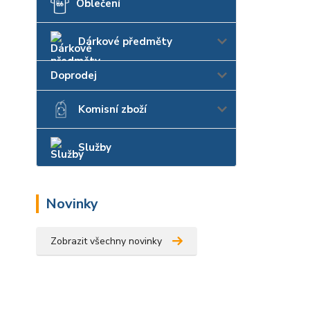
Oblečení
Dárkové předměty
Doprodej
Komisní zboží
Služby
Novinky
Zobrazit všechny novinky