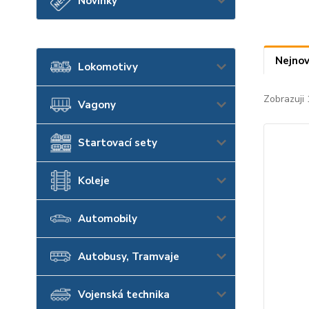
Novinky
Nejnov
Lokomotivy
Zobrazuji 
Vagony
Startovací sety
Koleje
Automobily
Autobusy, Tramvaje
Vojenská technika