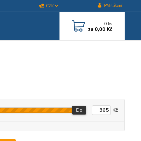
Přihlášení
CZK
0
ks
za
0,00 Kč
Do
Kč