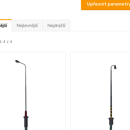
Upřesnit parametr
ější
Nejlevnější
Nejdražší
1-4 z 4