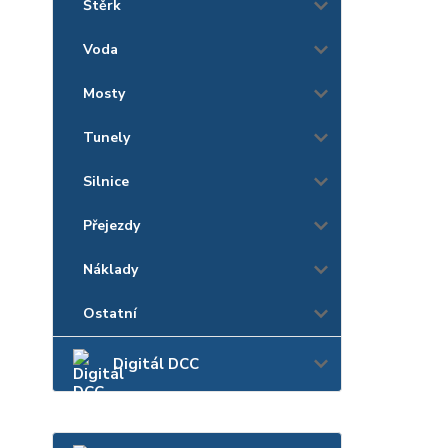
Štěrk
Voda
Mosty
Tunely
Silnice
Přejezdy
Náklady
Ostatní
Digitál DCC