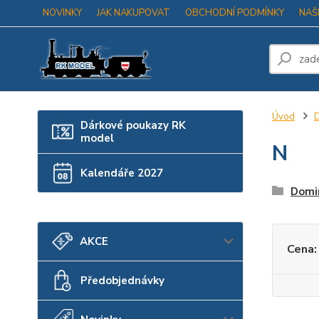
NOVINKY
JAK NAKUPOVAT
OBCHODNÍ PODMÍNKY
NAŠ
Úvod
D
Dárkové poukazy RK
model
N
Kalendáře 2027
Domi
AKCE
Cena:
Předobjednávky