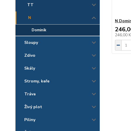
TT
N
N Domin
246,0
Dominik
246,00 
Sloupy
Zdivo
Skály
Stromy, keře
Tráva
Živý plot
Piliny