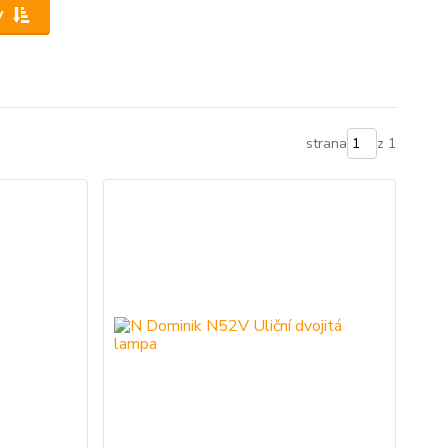
y
strana
z 1