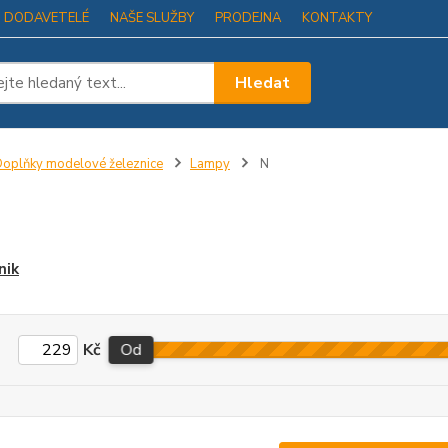
I DODAVETELÉ
NAŠE SLUŽBY
PRODEJNA
KONTAKTY
Hledat
oplňky modelové železnice
Lampy
N
nik
Kč
Od