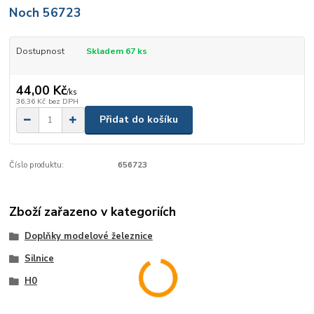
Noch 56723
Dostupnost
Skladem 67 ks
44,00 Kč
/
ks
36,36 Kč
bez DPH
Přidat do košíku
Číslo produktu:
656723
Zboží zařazeno v kategoriích
Doplňky modelové železnice
Silnice
H0