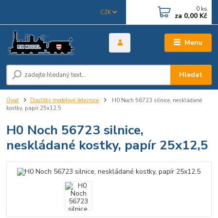
0
ks
CZK
za
0,00 Kč
Menu
Hledat
Úvod
Doplňky modelové železnice
H0 Noch 56723 silnice, neskládané
kostky, papír 25x12,5
H0 Noch 56723 silnice,
neskládané kostky, papír 25x12,5