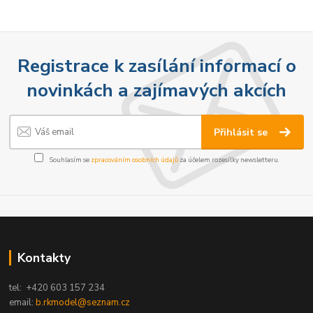
Registrace k zasílání informací o
novinkách a zajímavých akcích
Přihlásit se
Souhlasím se
zpracováním osobních údajů
za účelem rozesílky newsletteru.
Kontakty
tel: +420 603 157 234
email:
b.rkmodel@seznam.cz