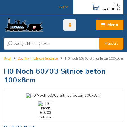
0
ks
CZK
za
0,00 Kč
Menu
Hledat
Úvod
Doplňky modelové železnice
H0 Noch 60703 Silnice beton 100x8cm
H0 Noch 60703 Silnice beton
100x8cm