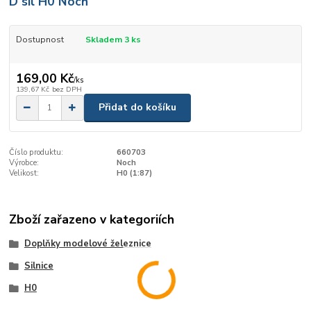
D sil H0 Noch
Dostupnost
Skladem 3 ks
169,00 Kč
/
ks
139,67 Kč
bez DPH
Přidat do košíku
Číslo produktu:
660703
Výrobce:
Noch
Velikost:
H0 (1:87)
Zboží zařazeno v kategoriích
Doplňky modelové železnice
Silnice
H0