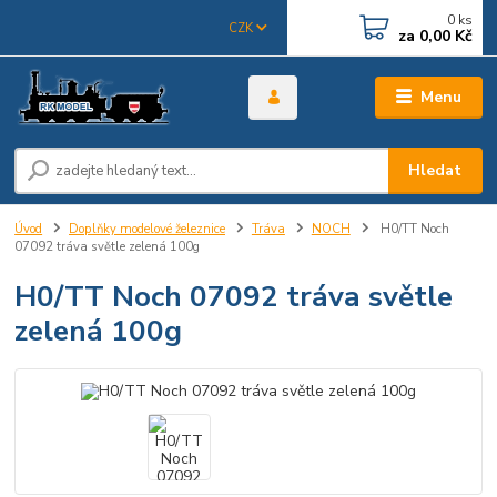
0
ks
CZK
za
0,00 Kč
Menu
Hledat
Úvod
Doplňky modelové železnice
Tráva
NOCH
H0/TT Noch
07092 tráva světle zelená 100g
H0/TT Noch 07092 tráva světle
zelená 100g