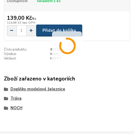
Dostupnost
Skladem 1 ks
139,00 Kč
/
ks
114,88 Kč
bez DPH
Přidat do košíku
Číslo produktu:
607241
Výrobce:
Noch
Velikost:
H0/TT
Zboží zařazeno v kategoriích
Doplňky modelové železnice
Tráva
NOCH