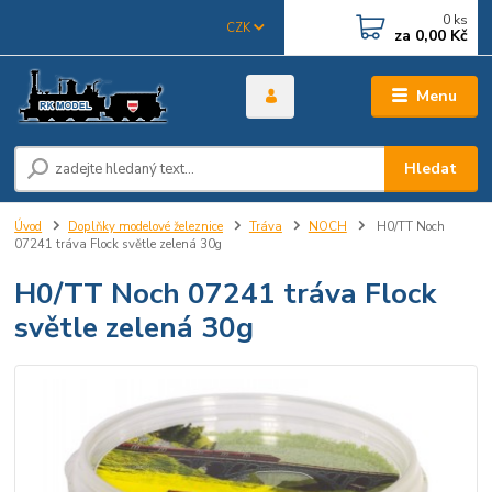
0
ks
CZK
za
0,00 Kč
Menu
Hledat
Úvod
Doplňky modelové železnice
Tráva
NOCH
H0/TT Noch
07241 tráva Flock světle zelená 30g
H0/TT Noch 07241 tráva Flock
světle zelená 30g