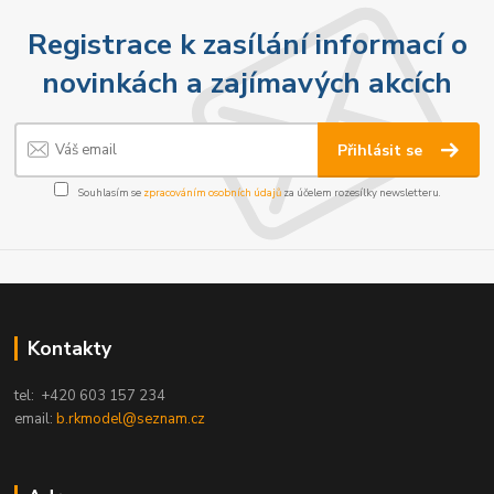
Registrace k zasílání informací o
novinkách a zajímavých akcích
Přihlásit se
Souhlasím se
zpracováním osobních údajů
za účelem rozesílky newsletteru.
Kontakty
tel: +420 603 157 234
email:
b.rkmodel@seznam.cz