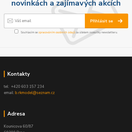
novinkách a zajímavých akcích
Přihlásit se
Souhlasím se
zpracováním osobních údajů
za účelem rozesílky newsletteru.
Kontakty
tel: +420 603 157 234
email:
b.rkmodel@seznam.cz
Adresa
Kounicova 60/87