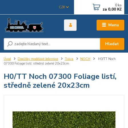
0
ks
CZK
za
0,00 Kč
Menu
Hledat
Úvod
Doplňky modelové železnice
Tráva
NOCH
H0/TT Noch
07300 Foliage listí, středně zelené 20x23cm
H0/TT Noch 07300 Foliage listí,
středně zelené 20x23cm